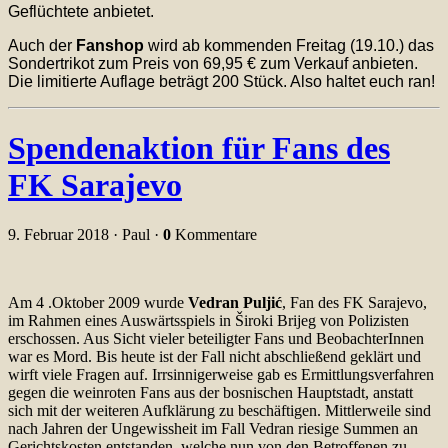
Geflüchtete anbietet.
Auch der
Fanshop
wird ab kommenden Freitag (19.10.) das
Sondertrikot zum Preis von 69,95 € zum Verkauf anbieten.
Die limitierte Auflage beträgt 200 Stück. Also haltet euch ran!
Spendenaktion für Fans des
FK Sarajevo
9. Februar 2018 · Paul ·
0
Kommentare
Am 4 .Oktober 2009 wurde
Vedran Puljić
, Fan des FK Sarajevo,
im Rahmen eines Auswärtsspiels in Široki Brijeg von Polizisten
erschossen. Aus Sicht vieler beteiligter Fans und BeobachterInnen
war es Mord. Bis heute ist der Fall nicht abschließend geklärt und
wirft viele Fragen auf. Irrsinnigerweise gab es Ermittlungsverfahren
gegen die weinroten Fans aus der bosnischen Hauptstadt, anstatt
sich mit der weiteren Aufklärung zu beschäftigen. Mittlerweile sind
nach Jahren der Ungewissheit im Fall Vedran riesige Summen an
Gerichtskosten entstanden, welche nun von den Betroffenen zu